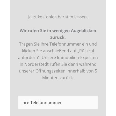
o
r
i
e
k
a
n
m
Jetzt kostenlos beraten lassen.
Wir rufen Sie in wenigen Augeblicken
zurück.
Tragen Sie Ihre Telefonnummer ein und
klicken Sie anschließend auf „Rückruf
anfordern“. Unsere Immobilien-Experten
in
Norderstedt
rufen Sie dann während
unserer Öffnungszeiten innerhalb von 5
Minuten zurück.