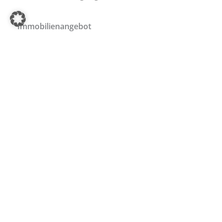
Immobilienangebot
Immobilie kaufen
Immobilie mieten
Immobilien-Service
Veranstaltungen
Immobiliensprechstunde
Immobilienmagazin
Energieausweis
Immobilienfinanzierung
Barrierefrei-Beratung
Ferienwohnungen
Immobilien-Tipps