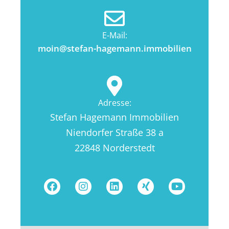
E-Mail:
moin@stefan-hagemann.immobilien
Adresse:
Stefan Hagemann Immobilien
Niendorfer Straße 38 a
22848 Norderstedt
F
I
L
X
Y
a
n
i
i
o
c
s
n
n
u
e
t
k
g
t
b
a
e
u
o
g
d
b