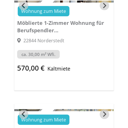
Wohnung zum Miete
VERMIETET
Möblierte 1-Zimmer Wohnung für
Berufspendler
IHR ZUHAUSE UNTER DER WOCHE
22844 Norderstedt
ca. 30,00 m² Wfi.
570,00 €
Kaltmiete
Wohnung zum Miete
VERMIETET