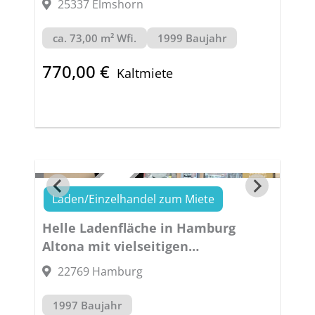
25337 Elmshorn
ca. 73,00 m² Wfi.
1999 Baujahr
770,00 €
Kaltmiete
Laden/Einzelhandel zum Miete
VERMIETET
Helle Ladenfläche in Hamburg
Altona mit vielseitigen
Nutzungsmöglichkeiten
22769 Hamburg
1997 Baujahr