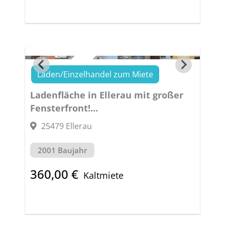
Laden/Einzelhandel zum Miete
VERMIETET
Ladenfläche in Ellerau mit großer
Fensterfront!
RAUM FÜR ERFOLG
25479 Ellerau
2001 Baujahr
360,00 €
Kaltmiete