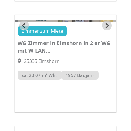
Zimmer zum Miete
WG Zimmer in Elmshorn in 2 er WG
mit W-LAN
STUDENTEN BUTZEN ab 01.01.2027
25335 Elmshorn
frei
ca. 20,07 m² Wfi.
1957 Baujahr