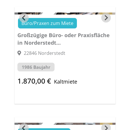
Büro/Praxen zum Miete
VERMIETET
Großzügige Büro- oder Praxisfläche
in Norderstedt
TOP LAGE- HELL – MODERN
22846 Norderstedt
1986 Baujahr
1.870,00 €
Kaltmiete