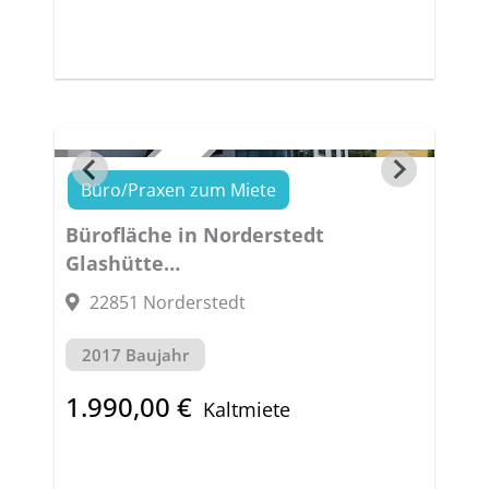
Büro/Praxen zum Miete
EXKLUSIV
Bürofläche in Norderstedt
Glashütte
ARBEITEN IN BESTFORM –
22851 Norderstedt
GERÄUMIG, HELL, MODERN
2017 Baujahr
1.990,00 €
Kaltmiete