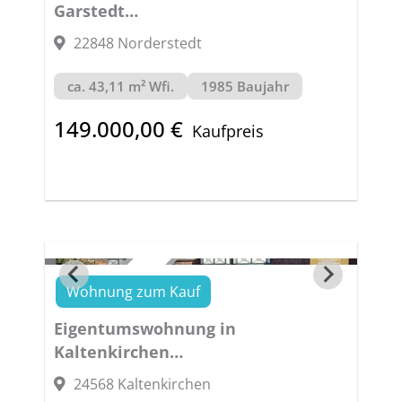
Garstedt
TÜR AUF GARTEN AN! KLEIN, FEIN
22848 Norderstedt
MIT BLICK INS GRÜNE
ca. 43,11 m² Wfi.
1985 Baujahr
149.000,00 €
Kaufpreis
Wohnung zum Kauf
VERKAUFT
Eigentumswohnung in
Kaltenkirchen
SONNE KÜSST TERRASSE
24568 Kaltenkirchen