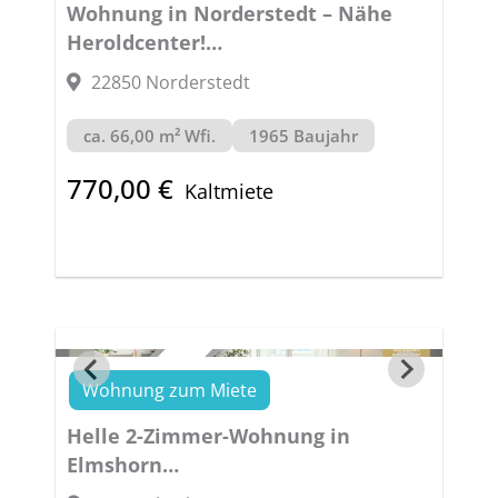
Wohnung in Norderstedt – Nähe
Heroldcenter!
UNWIDERSTEHLICH
22850 Norderstedt
ca. 66,00 m² Wfi.
1965 Baujahr
770,00 €
Kaltmiete
Wohnung zum Miete
VERMIETET
Helle 2-Zimmer-Wohnung in
Elmshorn
LIVE INDIVIDUAL