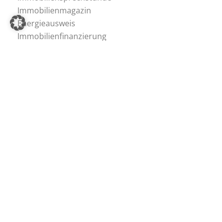
Immobilienmagazin
Energieausweis
Immobilienfinanzierung
Barrierefrei-Beratung
Ferienwohnungen
Immobilien-Tipps
Immobilien-Ratgeber
Immobilien-Lexikon
Hagemann Immobilien
Team
Stefan Hagemann
Stellenangebote
Referenzen