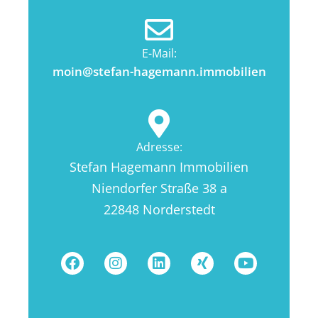
E-Mail:
moin@stefan-hagemann.immobilien
Adresse:
Stefan Hagemann Immobilien
Niendorfer Straße 38 a
22848 Norderstedt
F
I
L
X
Y
a
n
i
i
o
c
s
n
n
u
e
t
k
g
t
b
a
e
u