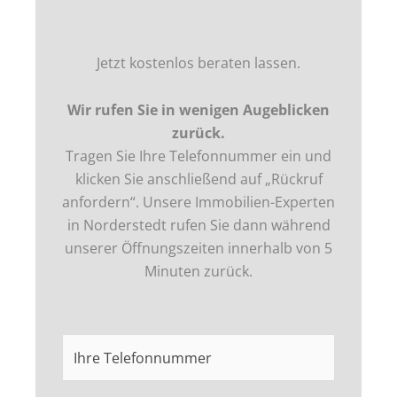
o
g
d
b
o
r
i
e
k
a
n
m
Jetzt kostenlos beraten lassen.
Wir rufen Sie in wenigen Augeblicken
zurück.
Tragen Sie Ihre Telefonnummer ein und
klicken Sie anschließend auf „Rückruf
anfordern“. Unsere Immobilien-Experten
in
Norderstedt
rufen Sie dann während
unserer Öffnungszeiten innerhalb von 5
Minuten zurück.