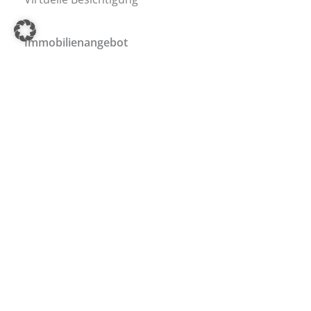
Immobilienangebot
Immobilie kaufen
Immobilie mieten
Immobilien-Service
Veranstaltungen
Immobiliensprechstunde
Immobilienmagazin
Energieausweis
Immobilienfinanzierung
Barrierefrei-Beratung
Ferienwohnungen