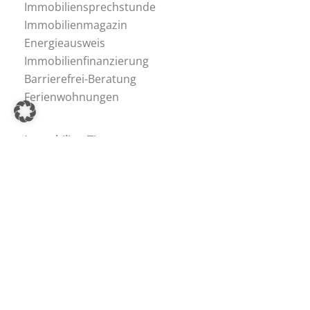
Immobiliensprechstunde
Immobilienmagazin
Energieausweis
Immobilienfinanzierung
Barrierefrei-Beratung
Ferienwohnungen
Immobilien-Tipps
Immobilien-Ratgeber
Immobilien-Lexikon
Hagemann Immobilien
Team
Stefan Hagemann
Stellenangebote