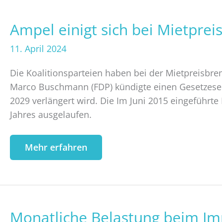
Ampel einigt sich bei Mietpre
Ampel
einigt
11. April 2024
sich
bei
Die Koalitionsparteien haben bei der Mietpreisbrem
Mietpreisbremse
Marco Buschmann (FDP) kündigte einen Gesetzesen
2029 verlängert wird. Die Im Juni 2015 eingeführ
Jahres ausgelaufen.
Mehr erfahren
Monatliche Belastung beim I
Monatliche