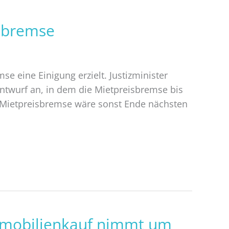
isbremse
se eine Einigung erzielt. Justizminister
twurf an, in dem die Mietpreisbremse bis
te Mietpreisbremse wäre sonst Ende nächsten
mmobilienkauf nimmt um