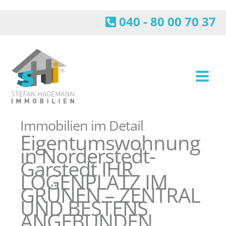
Zum
Inhalt
040 - 80 00 70 37
springen
Immobilien im Detail
Eigentumswohnung
in Norderstedt-
Garstedt IHR
LOGENPLATZ IM
GRÜNEN – ZENTRAL
UND BESTENS
ANGEBUNDEN