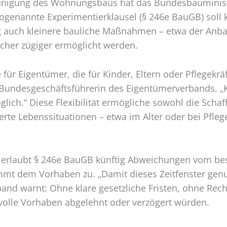
eunigung des Wohnungsbaus hat das Bundesbauminist
genannte Experimentierklausel (§ 246e BauGB) soll 
g auch kleinere bauliche Maßnahmen – etwa der Anba
her zügiger ermöglicht werden.
ere für Eigentümer, die für Kinder, Eltern oder Pfleg
 Bundesgeschäftsführerin des Eigentümerverbands. „K
glich.“ Diese Flexibilität ermögliche sowohl die Sc
e Lebenssituationen – etwa im Alter oder bei Pfleg
30 erlaubt § 246e BauGB künftig Abweichungen vom b
mt dem Vorhaben zu. „Damit dieses Zeitfenster genutz
and warnt: Ohne klare gesetzliche Fristen, ohne Re
volle Vorhaben abgelehnt oder verzögert würden.