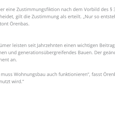
er eine Zustimmungsfiktion nach dem Vorbild des §
eidet, gilt die Zustimmung als erteilt. „Nur so entste
etont Örenbas.
mer leisten seit Jahrzehnten einen wichtigen Beitr
hen und generationsübergreifendes Bauen. Der geänd
ment an.
so muss Wohnungsbau auch funktionieren“, fasst Öre
utzt wird.“
rozent teurer
Wohnu