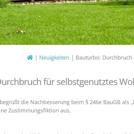
Neuigkeiten
Bauturbo: Durchbruch 
Durchbruch für selbstgenutztes W
egrüßt die Nachbesserung beim § 246e BauGB als „D
eine Zustimmungsfiktion aus.